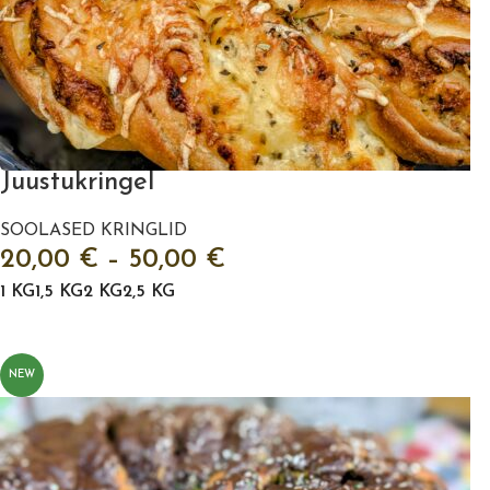
Juustukringel
SOOLASED KRINGLID
20,00
€
–
50,00
€
1 KG
1,5 KG
2 KG
2,5 KG
VALI
NEW