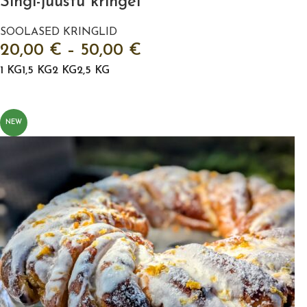
Singi-juustu kringel
SOOLASED KRINGLID
20,00
€
–
50,00
€
1 KG
1,5 KG
2 KG
2,5 KG
VALI
NEW