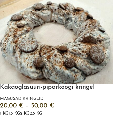
Kakaoglasuuri-piparkoogi kringel
MAGUSAD KRINGLID
20,00
€
–
50,00
€
1 KG
1,5 KG
2 KG
2,5 KG