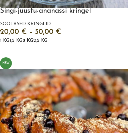
Singi-juustu-ananassi kringel
SOOLASED KRINGLID
20,00
€
–
50,00
€
1 KG
1,5 KG
2 KG
2,5 KG
VALI
NEW