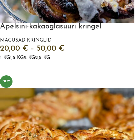
Apelsini-kakaoglasuuri kringel
MAGUSAD KRINGLID
20,00
€
–
50,00
€
1 KG
1,5 KG
2 KG
2,5 KG
VALI
NEW