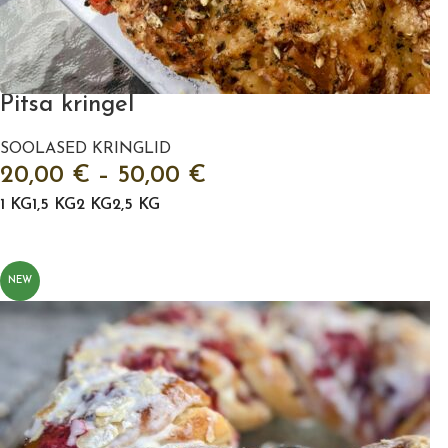
Pitsa kringel
SOOLASED KRINGLID
20,00
€
–
50,00
€
1 KG
1,5 KG
2 KG
2,5 KG
VALI
NEW