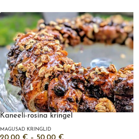
VALI
Kaneeli-rosina kringel
MAGUSAD KRINGLID
20,00
€
–
50,00
€