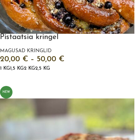
Pistaatsia kringel
MAGUSAD KRINGLID
20,00
€
–
50,00
€
1 KG
1,5 KG
2 KG
2,5 KG
VALI
NEW