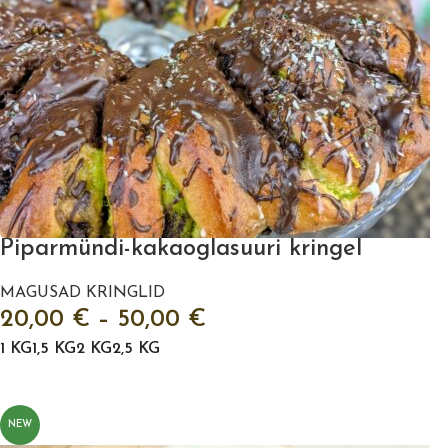
Piparmündi-kakaoglasuuri kringel
MAGUSAD KRINGLID
20,00
€
–
50,00
€
1 KG
1,5 KG
2 KG
2,5 KG
VALI
NEW