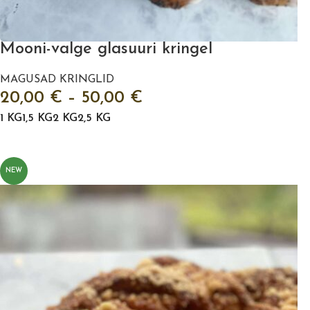
Mooni-valge glasuuri kringel
MAGUSAD KRINGLID
20,00
€
–
50,00
€
1 KG
1,5 KG
2 KG
2,5 KG
VALI
NEW