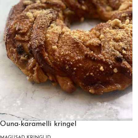
Õuna-karamelli kringel
MAGUSAD KRINGLID