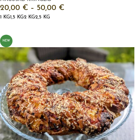
20,00
€
–
50,00
€
1 KG
1,5 KG
2 KG
2,5 KG
VALI
NEW