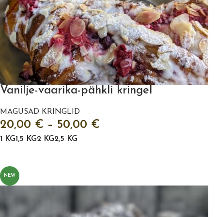
Vanilje-vaarika-pähkli kringel
MAGUSAD KRINGLID
20,00
€
–
50,00
€
1 KG
1,5 KG
2 KG
2,5 KG
VALI
NEW