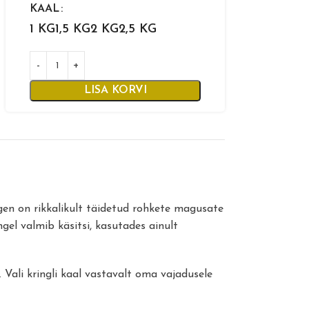
KAAL
1 KG
1,5 KG
2 KG
2,5 KG
LISA KORVI
gen on rikkalikult täidetud rohkete magusate
gel valmib käsitsi, kasutades ainult
. Vali kringli kaal vastavalt oma vajadusele