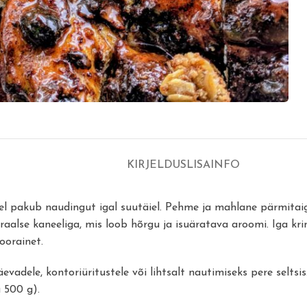
KIRJELDUS
LISAINFO
gel pakub naudingut igal suutäiel. Pehme ja mahlane pärmitai
aalse kaneeliga, mis loob hõrgu ja isuäratava aroomi. Iga krin
toorainet.
evadele, kontoriüritustele või lihtsalt nautimiseks pere seltsis
 500 g).