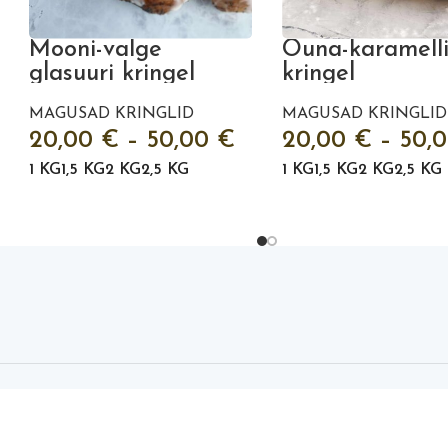
Mooni-valge
Õuna-karamell
glasuuri kringel
kringel
MAGUSAD KRINGLID
MAGUSAD KRINGLID
20,00
€
–
50,00
€
20,00
€
–
50,
1 KG
1,5 KG
2 KG
2,5 KG
1 KG
1,5 KG
2 KG
2,5 KG