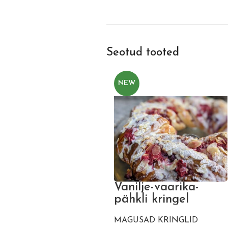
Seotud tooted
NEW
Vanilje-vaarika-
pähkli kringel
MAGUSAD KRINGLID