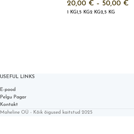
20,00
€
–
50,00
€
1 KG
1,5 KG
2 KG
2,5 KG
USEFUL LINKS
E-pood
Pelgu Pagar
Kontakt
Maheline OÜ - Kõik õigused kaitstud 2025