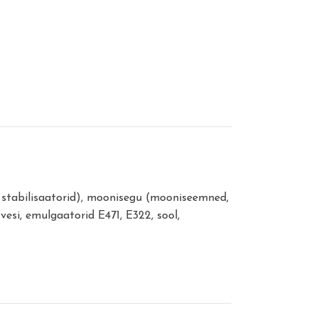
ll, stabilisaatorid), moonisegu (mooniseemned,
 vesi, emulgaatorid E471, E322, sool,