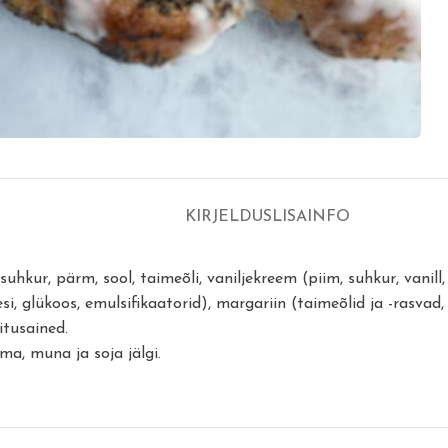
KIRJELDUS
LISAINFO
, suhkur, pärm, sool, taimeõli, vaniljekreem (piim, suhkur, vani
si, glükoos, emulsifikaatorid), margariin (taimeõlid ja -rasvad,
itusained.
ima, muna ja soja jälgi.