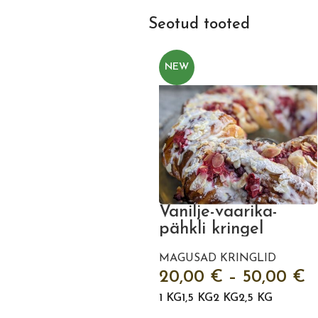
Seotud tooted
NEW
Vanilje-vaarika-
pähkli kringel
MAGUSAD KRINGLID
20,00
€
–
50,00
€
1 KG
1,5 KG
2 KG
2,5 KG