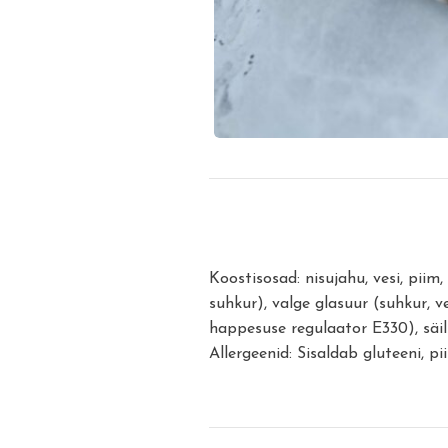
Koostisosad: nisujahu, vesi, piim
suhkur), valge glasuur (suhkur, ve
happesuse regulaator E330), säil
Allergeenid: Sisaldab gluteeni, pi