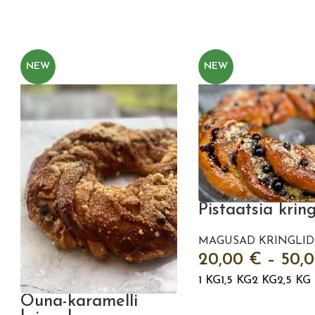
NEW
NEW
Pistaatsia krin
MAGUSAD KRINGLID
20,00
€
–
50,
1 KG
1,5 KG
2 KG
2,5 KG
Õuna-karamelli