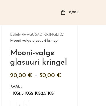
0,00
€
Esileht
MAGUSAD KRINGLID
Mooni-valge glasuuri kringel
Mooni-valge
glasuuri kringel
20,00
€
–
50,00
€
KAAL
1 KG
1,5 KG
2 KG
2,5 KG