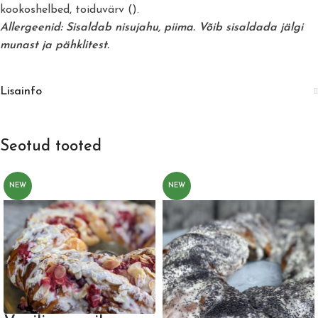
kookoshelbed, toiduvärv ().
Allergeenid: Sisaldab nisujahu, piima. Võib sisaldada jälgi
munast ja pähklitest.
Lisainfo
Seotud tooted
NEW
NEW