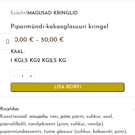
Esileht
MAGUSAD KRINGLID
Piparmündi-kakaoglasuuri kringel
20,00
€
–
50,00
€
KAAL
1 KG
1,5 KG
2 KG
2,5 KG
LISA KORVI
Kirjeldus
Koostisosad:
nisujahu
, vesi,
piim
, pärm, suhkur, sool,
päevalilleõli, vaniljekreem (piim, suhkur, vanilje),
piparmündiessents, tume glasuur (suhkur, kakaovõi, piim),